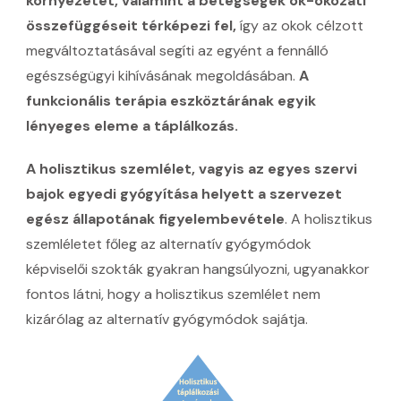
környezetét, valamint a betegségek ok-okozati
összefüggéseit térképezi fel,
így az okok célzott
megváltoztatásával segíti az egyént a fennálló
egészségügyi kihívásának megoldásában.
A
funkcionális terápia eszköztárának egyik
lényeges eleme a táplálkozás.
A holisztikus szemlélet, vagyis az egyes szervi
bajok egyedi gyógyítása helyett a szervezet
egész állapotának figyelembevétele
. A holisztikus
szemléletet főleg az alternatív gyógymódok
képviselői szokták gyakran hangsúlyozni, ugyanakkor
fontos látni, hogy a holisztikus szemlélet nem
kizárólag az alternatív gyógymódok sajátja.