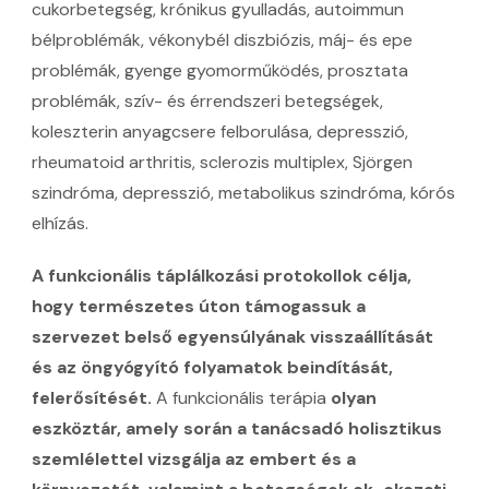
cukorbetegség, krónikus gyulladás, autoimmun
bélproblémák, vékonybél diszbiózis, máj- és epe
problémák, gyenge gyomorműködés, prosztata
problémák, szív- és érrendszeri betegségek,
koleszterin anyagcsere felborulása, depresszió,
rheumatoid arthritis, sclerozis multiplex, Sjörgen
szindróma, depresszió, metabolikus szindróma, kórós
elhízás.
A funkcionális táplálkozási protokollok célja,
hogy természetes úton támogassuk a
szervezet belső egyensúlyának visszaállítását
és az öngyógyító folyamatok beindítását,
felerősítését.
A funkcionális terápia
olyan
eszköztár, amely során a tanácsadó holisztikus
szemlélettel vizsgálja az embert és a