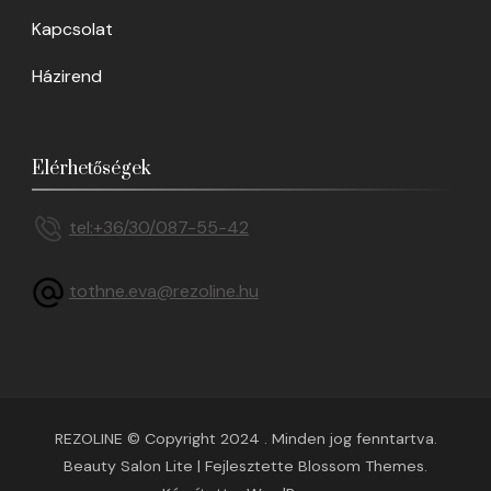
Kapcsolat
Házirend
Elérhetőségek
tel:+36/30/087-55-42
tothne.eva@rezoline.hu
REZOLINE © Copyright 2024 . Minden jog fenntartva.
Beauty Salon Lite | Fejlesztette
Blossom Themes
.