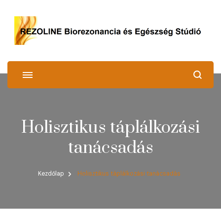
REZOLINE
Biorezonancia és Egészség Stúdió
Holisztikus táplálkozási
tanácsadás
Kezdőlap
Holisztikus táplálkozási tanácsadás