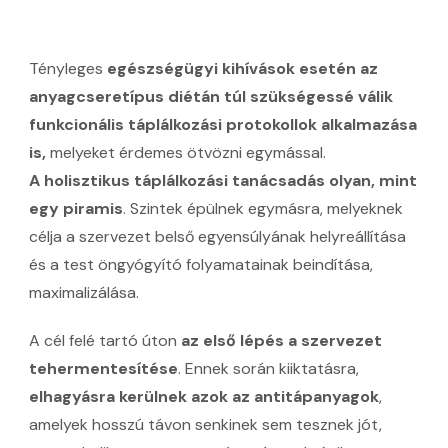
Tényleges
egészségügyi kihívások esetén az
anyagcseretípus diétán túl szükségessé válik
funkcionális táplálkozási protokollok alkalmazása
is,
melyeket érdemes ötvözni egymással.
A holisztikus táplálkozási tanácsadás olyan, mint
egy piramis
. Szintek épülnek egymásra, melyeknek
célja a szervezet belső egyensúlyának helyreállítása
és a test öngyógyító folyamatainak beindítása,
maximalizálása.
A cél felé tartó úton
az első lépés a szervezet
tehermentesítése
. Ennek során kiiktatásra,
elhagyásra kerülnek azok az antitápanyagok
,
amelyek hosszú távon senkinek sem tesznek jót,