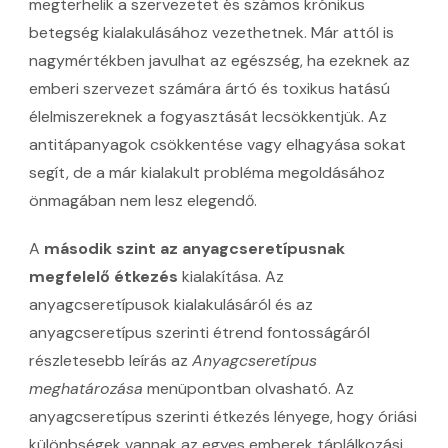
megterhelik a szervezetet és számos krónikus
betegség kialakulásához vezethetnek. Már attól is
nagymértékben javulhat az egészség, ha ezeknek az
emberi szervezet számára ártó és toxikus hatású
élelmiszereknek a fogyasztását lecsökkentjük. Az
antitápanyagok csökkentése vagy elhagyása sokat
segít, de a már kialakult probléma megoldásához
önmagában nem lesz elegendő.
A
második szint az anyagcseretípusnak
megfelelő étkezés
kialakítása. Az
anyagcseretípusok kialakulásáról és az
anyagcseretípus szerinti étrend fontosságáról
részletesebb leírás az
Anyagcseretípus
meghatározása
menüpontban olvasható. Az
anyagcseretípus szerinti étkezés lényege, hogy óriási
különbségek vannak az egyes emberek táplálkozási