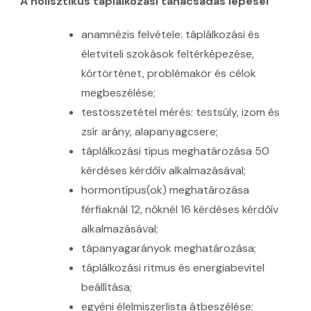
A holisztikus táplálkozási tanácsadás lépései
anamnézis felvétele: táplálkozási és
életviteli szokások feltérképezése,
kórtörténet, problémakör és célok
megbeszélése;
testösszetétel mérés: testsúly, izom és
zsír arány, alapanyagcsere;
táplálkozási típus meghatározása 50
kérdéses kérdőív alkalmazásával;
hormontípus(ok) meghatározása
férfiaknál 12, nőknél 16 kérdéses kérdőív
alkalmazásával;
tápanyagarányok meghatározása;
táplálkozási ritmus és energiabevitel
beállítása;
egyéni élelmiszerlista átbeszélése;