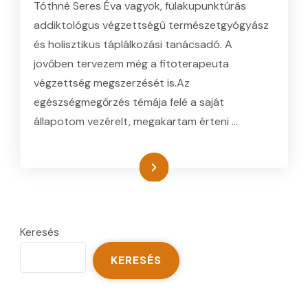
Tóthné Seres Éva vagyok, fülakupunktúrás
AZ
OLDALAMON!
addiktológus végzettségű természetgyógyász
BEJEGYZÉSHEZ
és holisztikus táplálkozási tanácsadó. A
jövőben tervezem még a fitoterapeuta
végzettség megszerzését is.Az
egészségmegőrzés témája felé a saját
állapotom vezérelt, megakartam érteni …
Tovább
Keresés
KERESÉS