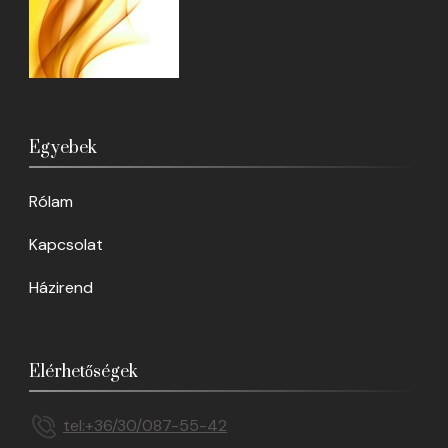
Egyebek
Rólam
Kapcsolat
Házirend
Elérhetőségek
tel:+36/30/087-55-42