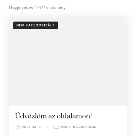
Megjelenítve: 1 -1 / 1 eredmény
NEM KATEGORIZÁLT
Üdvözlöm az oldalamon!
A(Z)
2025.04.07.
NINCS HOZZÁSZÓLÁS
ÜDVÖZLÖM