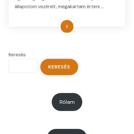
állapotom vezérelt, megakartam érteni …
Tovább
Keresés
KERESÉS
Rólam