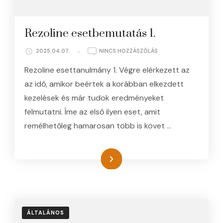
Rezoline esetbemutatás 1.
A(Z)
2025.04.07.
NINCS HOZZÁSZÓLÁS
REZOLINE
Rezoline esettanulmány 1. Végre elérkezett az
ESETBEMUTATÁS
1.
az idő, amikor beértek a korábban elkezdett
BEJEGYZÉSHEZ
kezelések és már tudok eredményeket
felmutatni. Íme az első ilyen eset, amit
remélhetőleg hamarosan több is követ …
Tovább
ÁLTALÁNOS