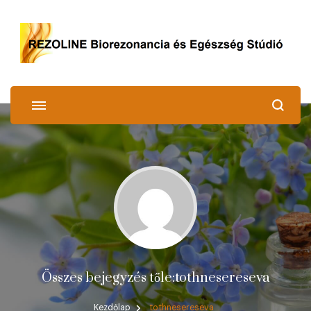
REZOLINE
Biorezonancia és Egészség Stúdió
Összes bejegyzés tőle:tothnesereseva
Kezdőlap
tothnesereseva