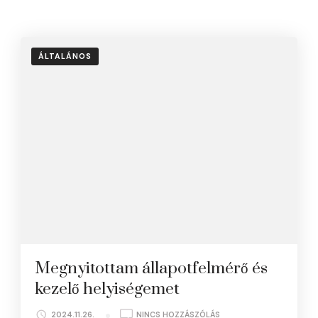
ÁLTALÁNOS
Megnyitottam állapotfelmérő és
kezelő helyiségemet
A(Z)
2024.11.26.
NINCS HOZZÁSZÓLÁS