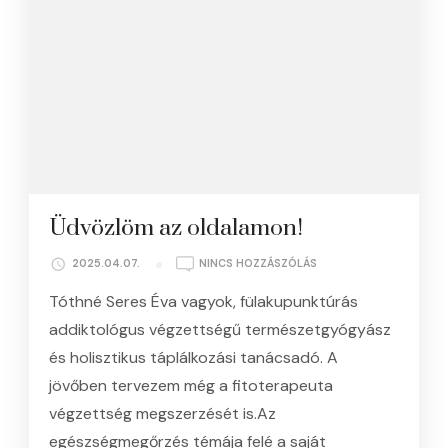
Üdvözlöm az oldalamon!
A(Z)
2025.04.07.
NINCS HOZZÁSZÓLÁS
ÜDVÖZLÖM
Tóthné Seres Éva vagyok, fülakupunktúrás
AZ
OLDALAMON!
addiktológus végzettségű természetgyógyász
BEJEGYZÉSHEZ
és holisztikus táplálkozási tanácsadó. A
jövőben tervezem még a fitoterapeuta
végzettség megszerzését is.Az
egészségmegőrzés témája felé a saját