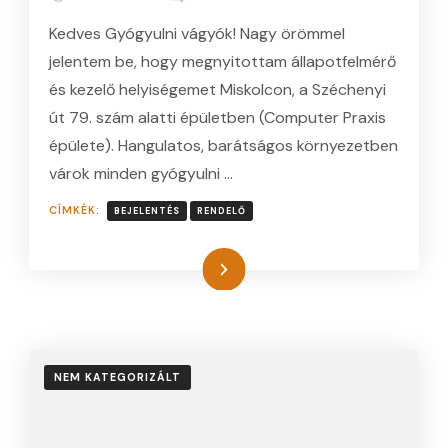
MEGNYITOTTAM
Kedves Gyógyulni vágyók! Nagy örömmel
ÁLLAPOTFELMÉRŐ
ÉS
jelentem be, hogy megnyitottam állapotfelmérő
KEZELŐ
és kezelő helyiségemet Miskolcon, a Széchenyi
HELYISÉGEMET
BEJEGYZÉSHEZ
út 79. szám alatti épületben (Computer Praxis
épülete). Hangulatos, barátságos környezetben
várok minden gyógyulni …
CÍMKÉK:
BEJELENTÉS
RENDELŐ
Tovább
NEM KATEGORIZÁLT