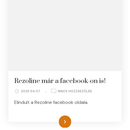
Rezoline már a facebook-on is!
A(Z)
2025.04.07.
NINCS HOZZÁSZÓLÁS
REZOLINE
Elindult a Rezoline facebook oldala.
MÁR
A
FACEBOOK-
ON
Tovább
IS!
BEJEGYZÉSHEZ