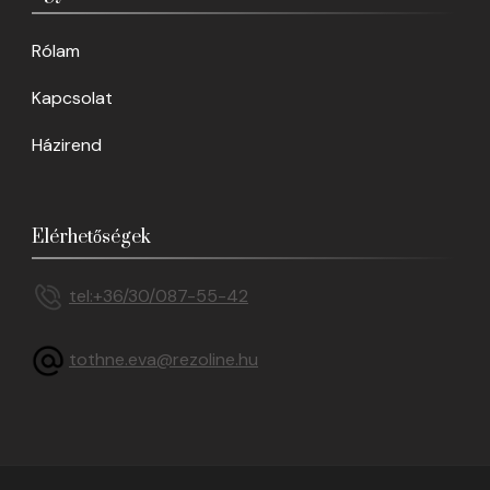
Rólam
Kapcsolat
Házirend
Elérhetőségek
tel:+36/30/087-55-42
tothne.eva@rezoline.hu