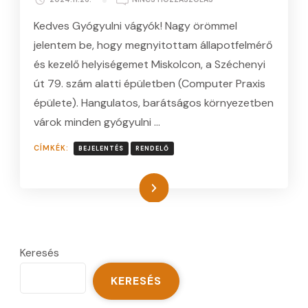
MEGNYITOTTAM
Kedves Gyógyulni vágyók! Nagy örömmel
ÁLLAPOTFELMÉRŐ
ÉS
jelentem be, hogy megnyitottam állapotfelmérő
KEZELŐ
és kezelő helyiségemet Miskolcon, a Széchenyi
HELYISÉGEMET
BEJEGYZÉSHEZ
út 79. szám alatti épületben (Computer Praxis
épülete). Hangulatos, barátságos környezetben
várok minden gyógyulni …
CÍMKÉK:
BEJELENTÉS
RENDELŐ
Tovább
Keresés
KERESÉS