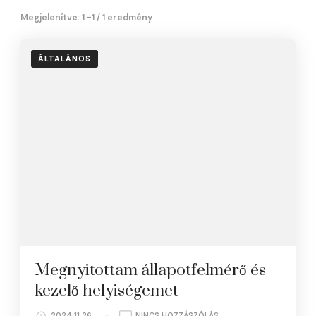
Megjelenítve: 1 -1 / 1 eredmény
ÁLTALÁNOS
Megnyitottam állapotfelmérő és
kezelő helyiségemet
A(Z)
2024.11.26.
NINCS HOZZÁSZÓLÁS